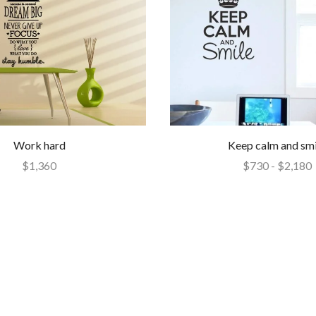
Work hard
Keep calm and smi
$
1,360
$
730
-
$
2,180