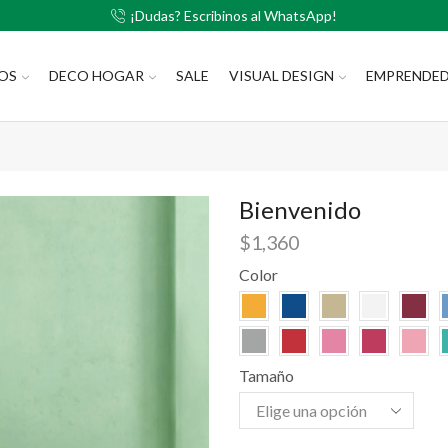
¡Dudas? Escribinos al WhatsApp!
LOS
DECO HOGAR
SALE
VISUAL DESIGN
EMPRENDE
Bienvenido
$
1,360
Color
Tamaño