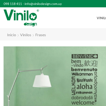
l país con compras superiores a $2500
098 118 411
-
info@vinilodesign.com.uy
VINI
Inicio
Vinilos
Frases