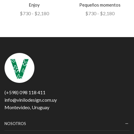
Enjoy
Pequeños momentos
$
730
-
$
2,180
$
730
-
$
2,180
(+598) 098 118 411
info@vinilodesign.com.uy
Montevideo, Uruguay
NOSOTROS