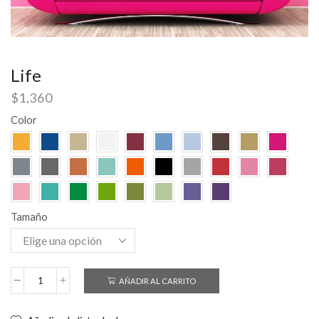
Life
$
1,360
Color
Tamaño
AÑADIR AL CARRITO