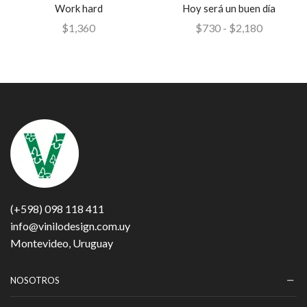
Work hard
Hoy será un buen día
$
1,360
$
730
-
$
2,180
(+598) 098 118 411
info@vinilodesign.com.uy
Montevideo, Uruguay
NOSOTROS