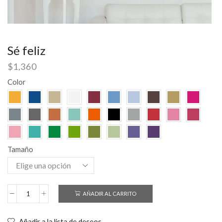
Sé feliz
$
1,360
Color
Tamaño
AÑADIR AL CARRITO
Añadir a la lista de deseos