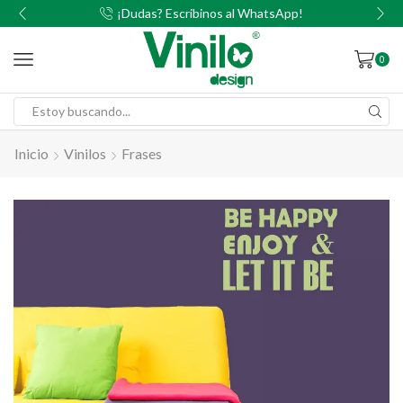
00
¡Dudas? Escribinos al WhatsApp!
0
Inicio
Vinilos
Frases