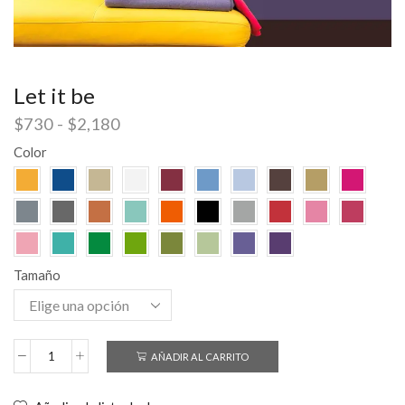
Let it be
$
730
-
$
2,180
Color
Tamaño
AÑADIR AL CARRITO