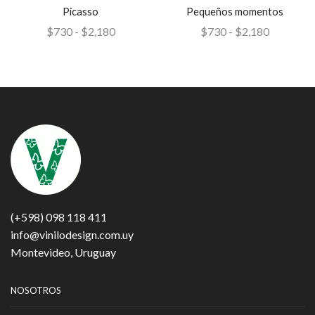
Picasso
Pequeños momentos
$
730
-
$
2,180
$
730
-
$
2,180
(+598) 098 118 411
info@vinilodesign.com.uy
Montevideo, Uruguay
NOSOTROS