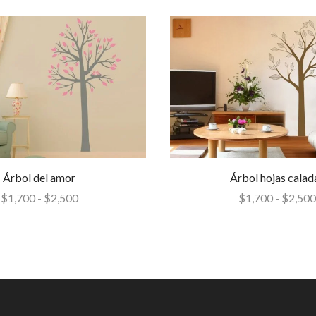
Árbol del amor
Árbol hojas calad
$
1,700
-
$
2,500
$
1,700
-
$
2,500