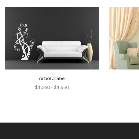
Árbol árabe
$
1,360
-
$
1,650