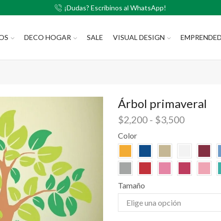
¡Dudas? Escribinos al WhatsApp!
LOS
DECO HOGAR
SALE
VISUAL DESIGN
EMPRENDE
Árbol primaveral
$
2,200
-
$
3,500
Color
Tamaño