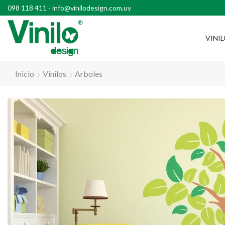
l país con compras superiores a $2500
098 118 411
-
info@vinilodesign.com.uy
VINI
Inicio
Vinilos
Arboles