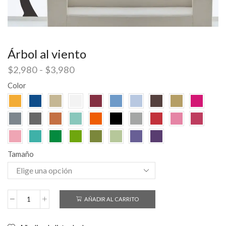
Árbol al viento
$
2,980
-
$
3,980
Color
Tamaño
AÑADIR AL CARRITO