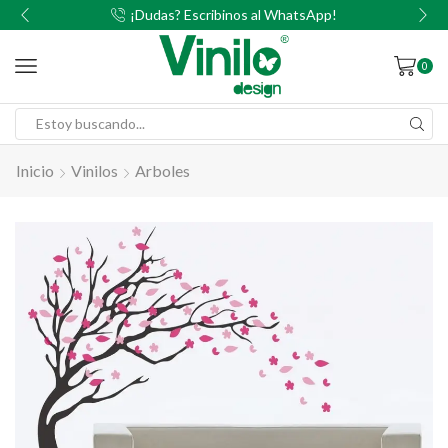
00
¡Dudas? Escribinos al WhatsApp!
0
Inicio
Vinilos
Arboles