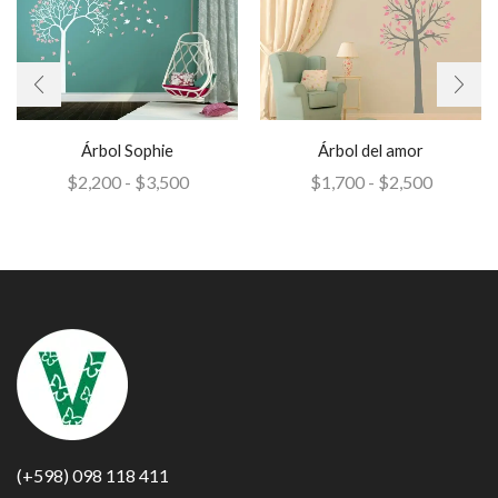
Árbol Sophie
Árbol del amor
$
2,200
-
$
3,500
$
1,700
-
$
2,500
(+598) 098 118 411