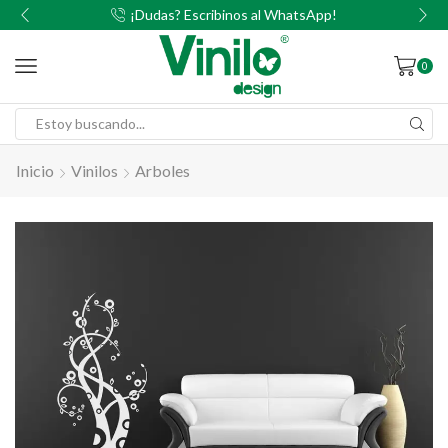
00
¡Dudas? Escribinos al WhatsApp!
0
Inicio
Vinilos
Arboles