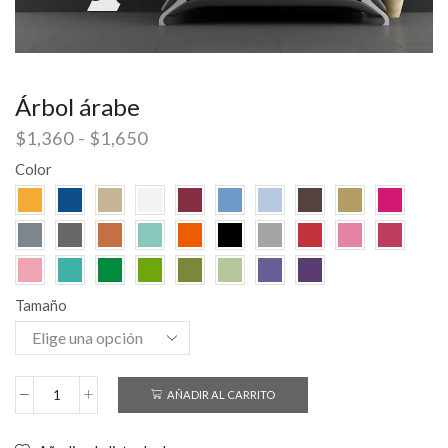
Árbol árabe
$
1,360
-
$
1,650
Color
Tamaño
AÑADIR AL CARRITO