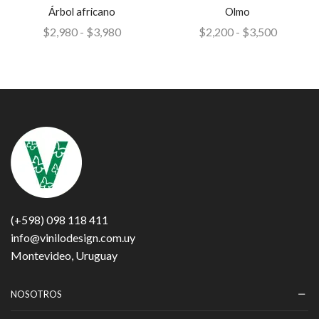
Árbol africano
Olmo
$
2,980
-
$
3,980
$
2,200
-
$
3,500
(+598) 098 118 411
info@vinilodesign.com.uy
Montevideo, Uruguay
NOSOTROS