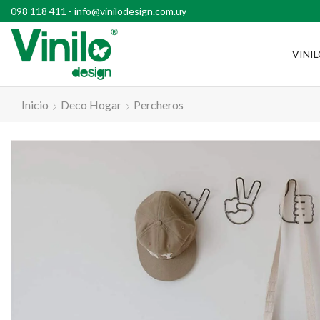
l país con compras superiores a $2500
098 118 411
-
info@vinilodesign.com.uy
VINI
Inicio
Deco Hogar
Percheros