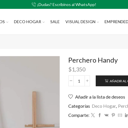
¡Dudas? Escribinos al WhatsApp!
LOS
DECO HOGAR
SALE
VISUAL DESIGN
EMPRENDE
Perchero Handy
$
1,350
AÑADIR AL
Añadir a la lista de deseos
Categorías
Deco Hogar
,
Perc
Comparte: