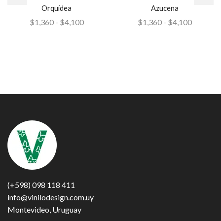
Orquídea
Azucena
$
1,360
-
$
4,100
$
1,360
-
$
4,100
(+598) 098 118 411
info@vinilodesign.com.uy
Montevideo, Uruguay