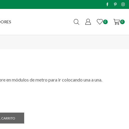
Envíos sin cargo a todo el país c
DORES
0
0
re en módulos de metro para ir colocando una a una.
L CARRITO