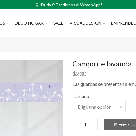
¡Dudas? Escribinos al WhatsApp!
LOS
DECO HOGAR
SALE
VISUAL DESIGN
EMPRENDE
Campo de lavanda
$
230
Las guardas se presentan siemp
Tamaño
AÑADIR A