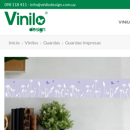
l país con compras superiores a $2500
098 118 411
-
info@vinilodesign.com.uy
VINI
Inicio
Vinilos
Guardas
Guardas Impresas