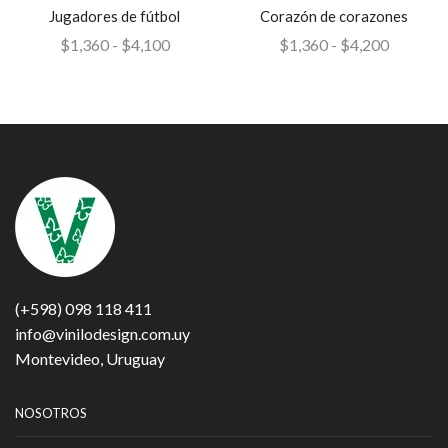
Jugadores de fútbol
Corazón de corazones
$
1,360
-
$
4,100
$
1,360
-
$
4,200
(+598) 098 118 411
info@vinilodesign.com.uy
Montevideo, Uruguay
NOSOTROS