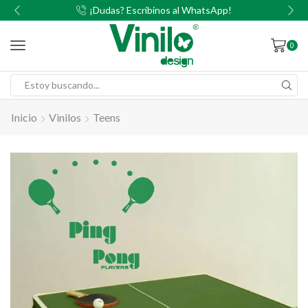
00
¡Dudas? Escribinos al WhatsApp!
0
Inicio
Vinilos
Teens