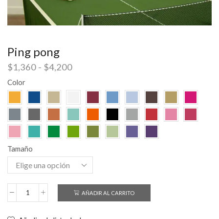
Ping pong
$
1,360
-
$
4,200
Color
Tamaño
AÑADIR AL CARRITO