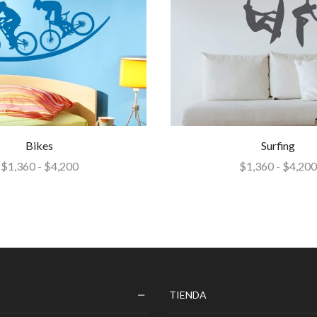
Bikes
Surfing
$
1,360
-
$
4,200
$
1,360
-
$
4,200
TIENDA