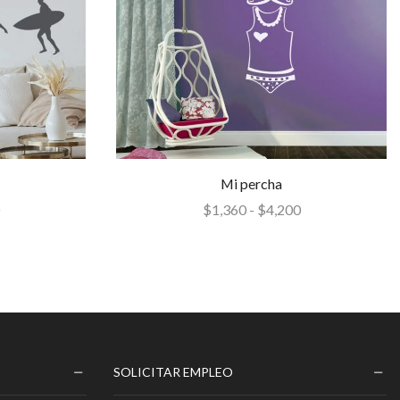
Mi percha
$
1,360
-
$
4,200
SOLICITAR EMPLEO