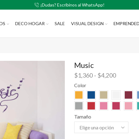
¡Dudas? Escribinos al WhatsApp!
LOS
DECO HOGAR
SALE
VISUAL DESIGN
EMPRENDE
Music
$
1,360
-
$
4,200
Color
Tamaño