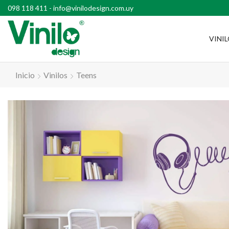
l país con compras superiores a $2500
098 118 411
-
info@vinilodesign.com.uy
VINI
Inicio
Vinilos
Teens