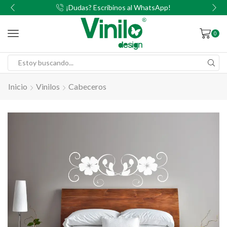
00
¡Dudas? Escribinos al WhatsApp!
0
Inicio
Vinilos
Cabeceros