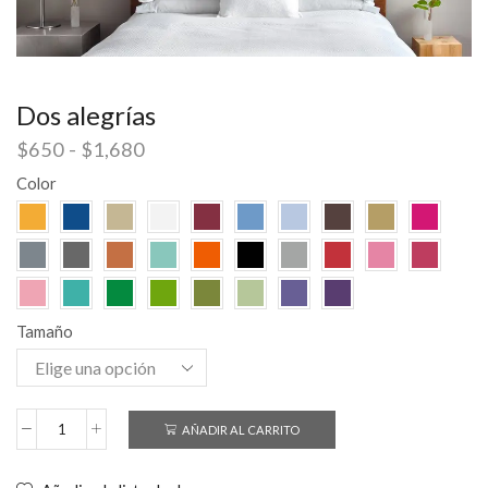
Dos alegrías
$
650
-
$
1,680
Color
Tamaño
AÑADIR AL CARRITO