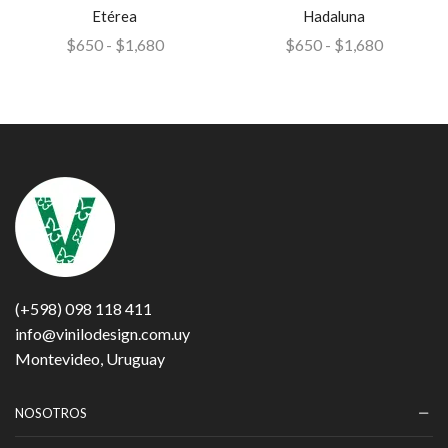
Etérea
Hadaluna
$
650
-
$
1,680
$
650
-
$
1,680
(+598) 098 118 411
info@vinilodesign.com.uy
Montevideo, Uruguay
NOSOTROS