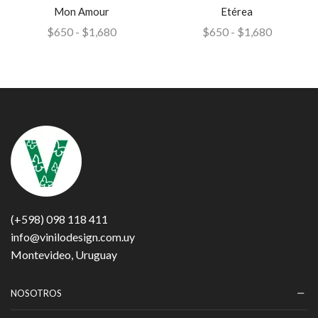
Mon Amour
Etérea
$
650
-
$
1,680
$
650
-
$
1,680
(+598) 098 118 411
info@vinilodesign.com.uy
Montevideo, Uruguay
NOSOTROS