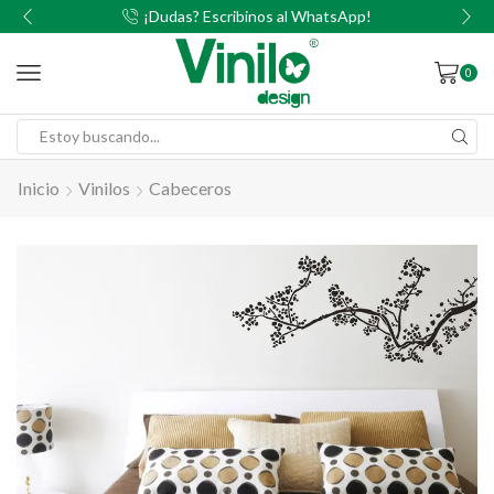
00
¡Dudas? Escribinos al WhatsApp!
0
Inicio
Vinilos
Cabeceros