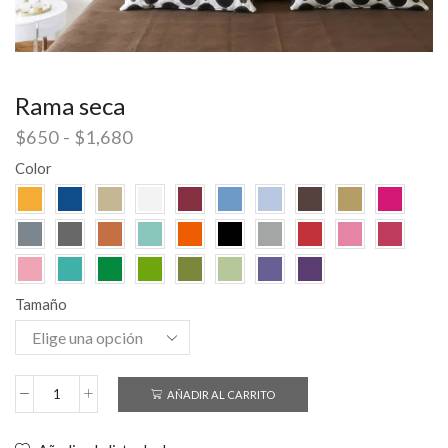
Rama seca
$
650
-
$
1,680
Color
Tamaño
AÑADIR AL CARRITO