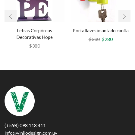
Letras Corpóreas
Porta llaves imantado canilla
Decorativas Hope
$
330
$
280
$
380
(+598) 098 118 411
info@vinilodesign.com.uy