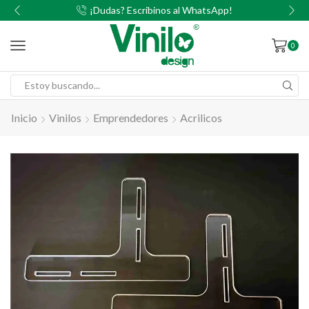
00
¡Dudas? Escribinos al WhatsApp!
0
Inicio
Vinilos
Emprendedores
Acrilicos