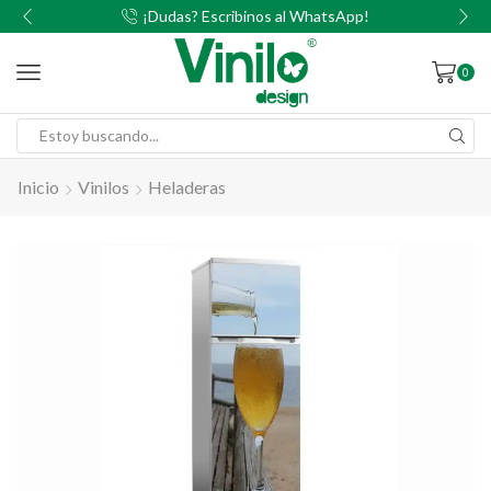
00
¡Dudas? Escribinos al WhatsApp!
0
Inicio
Vinilos
Heladeras