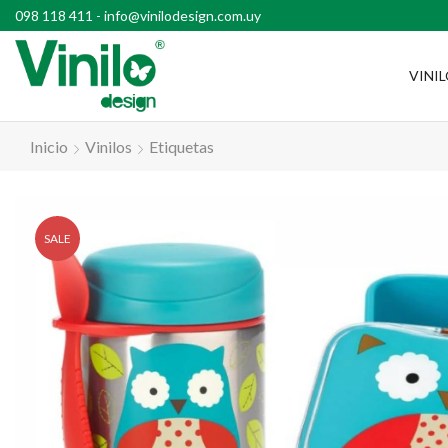
l país con compras superiores a $2500
098 118 411
-
info@vinilodesign.com.uy
VINI
Inicio
Vinilos
Etiquetas
SALE