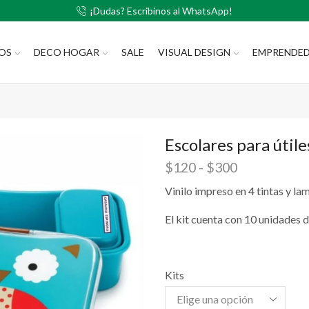
¡Dudas? Escribinos al WhatsApp!
LOS
DECO HOGAR
SALE
VISUAL DESIGN
EMPRENDE
Escolares para útile
$
120
-
$
300
Vinilo impreso en 4 tintas y la
El kit cuenta con 10 unidades d
Kits