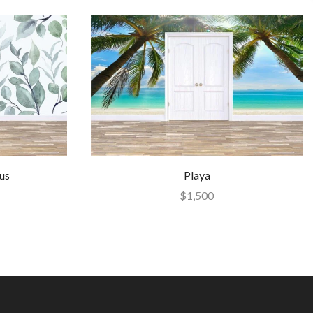
us
Playa
$
1,500