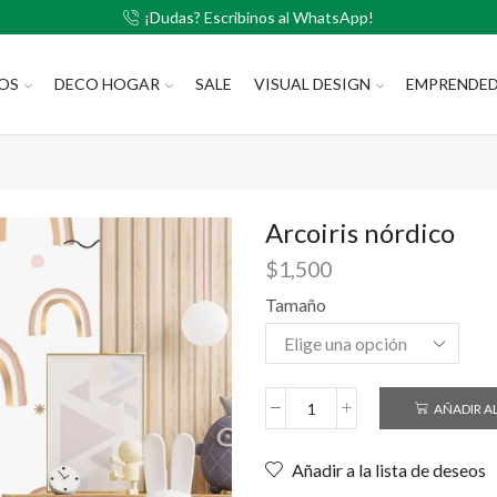
¡Dudas? Escribinos al WhatsApp!
LOS
DECO HOGAR
SALE
VISUAL DESIGN
EMPRENDE
Arcoiris nórdico
$
1,500
Tamaño
AÑADIR A
Añadir a la lista de deseos