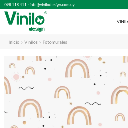
l país con compras superiores a $2500
098 118 411
-
info@vinilodesign.com.uy
VINI
Inicio
Vinilos
Fotomurales