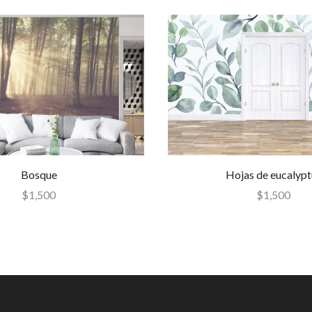
Bosque
Hojas de eucalypt
$
1,500
$
1,500