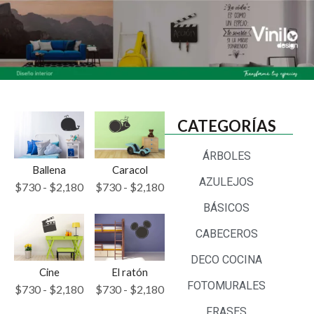
CATEGORÍAS
ÁRBOLES
Ballena
Caracol
AZULEJOS
$
730
-
$
2,180
$
730
-
$
2,180
BÁSICOS
CABECEROS
DECO COCINA
Cine
El ratón
FOTOMURALES
$
730
-
$
2,180
$
730
-
$
2,180
FRASES