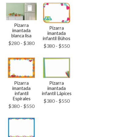
Pizarra
Pizarra
imantada
imantada
blanca lisa
infantil Búhos
$
280
-
$
380
$
380
-
$
550
Pizarra
Pizarra
imantada
imantada
infantil
infantil Lápices
Espirales
$
380
-
$
550
$
380
-
$
550