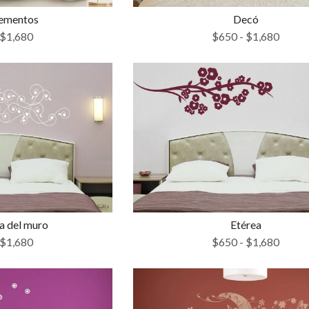
lementos
Decó
$
1,680
$
650
-
$
1,680
 del muro
Etérea
$
1,680
$
650
-
$
1,680