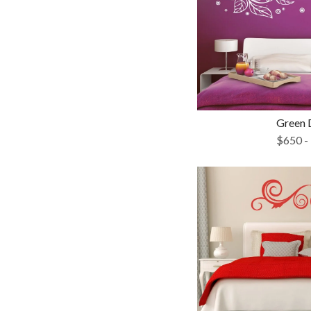
Green 
$
650
-