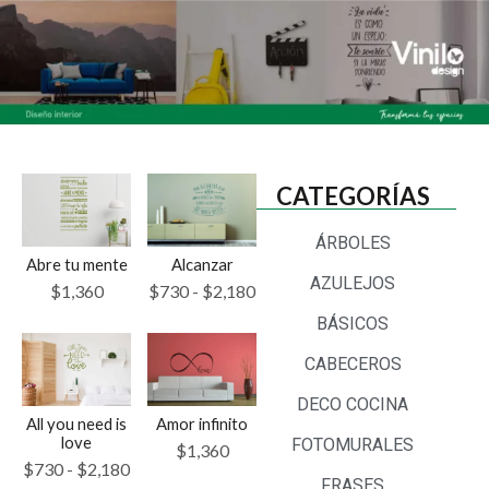
CATEGORÍAS
ÁRBOLES
Abre tu mente
Alcanzar
AZULEJOS
$
1,360
$
730
-
$
2,180
BÁSICOS
CABECEROS
DECO COCINA
All you need is
Amor infinito
love
FOTOMURALES
$
1,360
$
730
-
$
2,180
FRASES